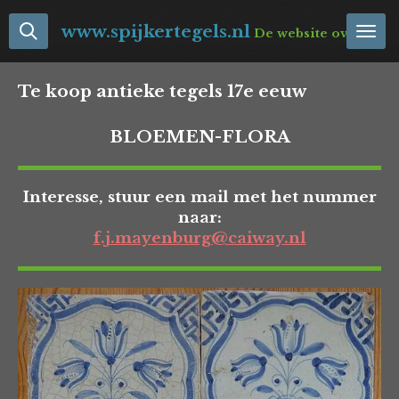
Ga
www.spijkertegels.nl
De website over Neder
direct
naar
de
Te koop antieke tegels 17e eeuw
hoofdinhoud
BLOEMEN-FLORA
Interesse, stuur een mail met het nummer
naar:
f.j.mayenburg@caiway.nl