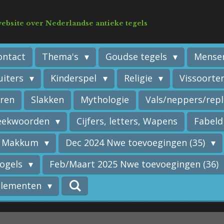
ebsite over Nederlandse antieke tegels
ontact
Thema's
Goudse tegels
Mense
uiters
Kinderspel
Religie
Vissoorte
eren
Slakken
Mythologie
Vals/neppers/repl
reekwoorden
Cijfers, letters, Wapens
Fabeld
r Makkum
Dec 2024 Nwe toevoegingen (35)
vogels
Feb/Maart 2025 Nwe toevoegingen (36)
 elementen