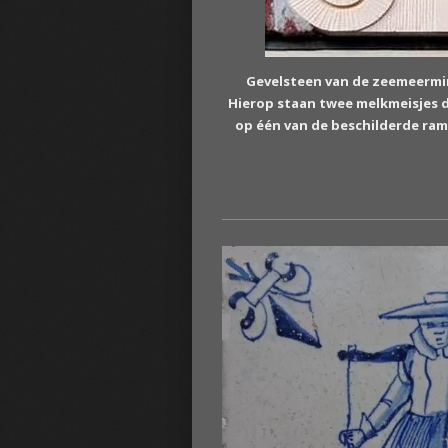
Gevelsteen van de zeemeermin
Hierop staan twee melkmeisjes 
op één van de beschilderde ram