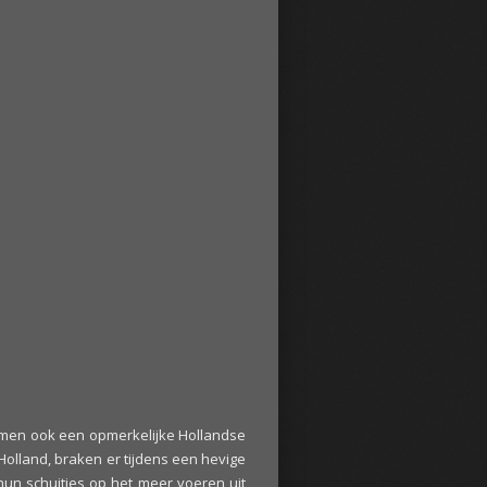
omen ook een opmerkelijke Hollandse
 Holland, braken er tijdens een hevige
un schuitjes op het meer voeren uit