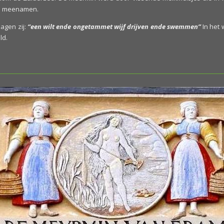
ad meenamen.
agen zij:
“een wilt ende ongetammet wijf drijven ende swemmen”
In het 
ld.