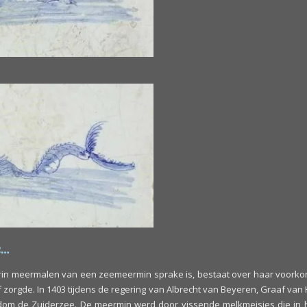
n…
rin meermalen van een zeemeermin sprake is, bestaat over haar voork
f zorgde. In 1403 tijdens de regering van Albrecht van Beyeren, Graaf van
ndom de Zuiderzee. De meermin werd door vissende melkmeisjes die in h