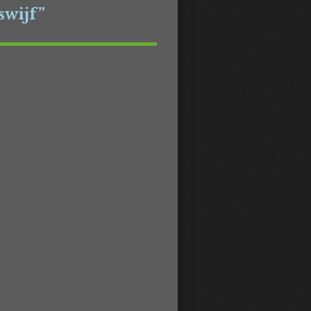
swijf”