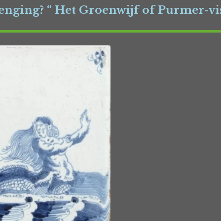
enging?
“ Het Groenwijf of Purmer-vi