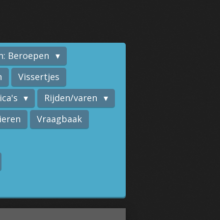
n: Beroepen
n
Vissertjes
ica's
Rijden/varen
ieren
Vraagbaak