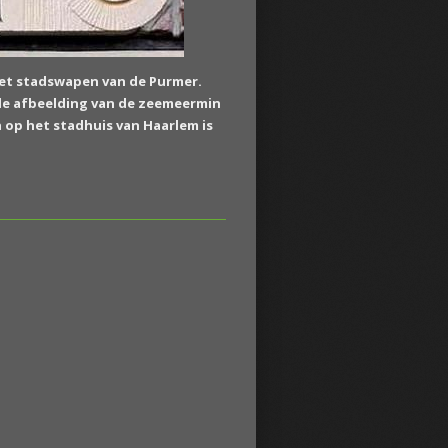
het stadswapen van de Purmer.
de afbeelding van de zeemeermin
 op het stadhuis van Haarlem is