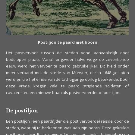
Postiljon te paard met hoorn
Het postvervoer tussen de steden vond aanvankelijk door
bodelopen plaats. Vanaf ongeveer halverwege de zeventiende
eeuw werd het vervoer te paard gebruikelijker. Dit hield onder
meer verband met de vrede van Münster, die in 1648 gesloten
werd en die het einde van de tachtigjarige oorlog betekende. Door
deze vrede kregen vele te paard strijdende soldaten of
cavaleristen een nieuwe baan als postvervoerder of postiljon.
De postiljon
Een postiljon (een paardrijder die post vervoerde) reisde door de
steden, waar hij te herkennen was aan zijn hoorn. Deze gekrulde
posthoorn wordt tegenwoordig nog op vele brievenbussen