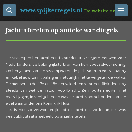
Ga
www.spijkertegels.nl
De website over Neder
direct
naar
de
Jachttaferelen op antieke wandtegels
hoofdinhoud
De visserij en het jachtbedrijf vormden in vroegere eeuwen voor
Nederlanders de belangrijkste bron van hun voedselvoorziening.
Op het gebied van de visserij waren de jachtsoorten vooral haring
en kabeljauw, zalm, paling en natuurlijk niet te vergeten de walvis.
De mensen in de 17e en 18e eeuw leefden voor een flink deel nog
steeds van wat de natuur voortbracht. Ze mochten echter niet
overal jagen, in veel gebieden was de jacht voorbehouden aan de
adel waaronder ons Koninklijk Huis.
Het is niet zo verwonderlijk dat de jacht die zo belangrijk was
veelvuldig staat afgebeeld op antieke tegels.