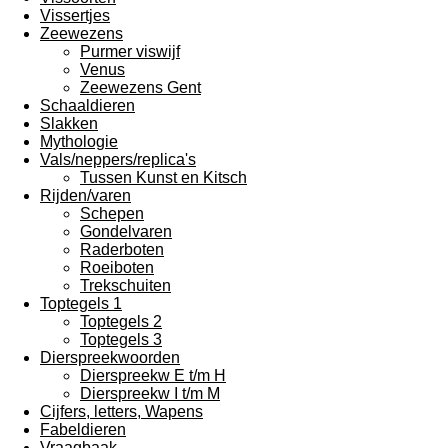
Vissertjes
Zeewezens
Purmer viswijf
Venus
Zeewezens Gent
Schaaldieren
Slakken
Mythologie
Vals/neppers/replica's
Tussen Kunst en Kitsch
Rijden/varen
Schepen
Gondelvaren
Raderboten
Roeiboten
Trekschuiten
Toptegels 1
Toptegels 2
Toptegels 3
Dierspreekwoorden
Dierspreekw E t/m H
Dierspreekw I t/m M
Cijfers, letters, Wapens
Fabeldieren
Vraagbaak