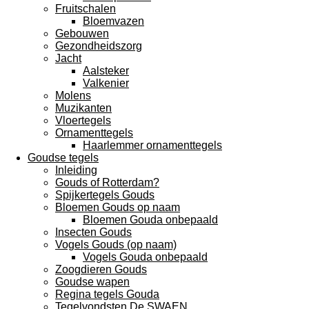
Fruitschalen
Bloemvazen
Gebouwen
Gezondheidszorg
Jacht
Aalsteker
Valkenier
Molens
Muzikanten
Vloertegels
Ornamenttegels
Haarlemmer ornamenttegels
Goudse tegels
Inleiding
Gouds of Rotterdam?
Spijkertegels Gouds
Bloemen Gouds op naam
Bloemen Gouda onbepaald
Insecten Gouds
Vogels Gouds (op naam)
Vogels Gouda onbepaald
Zoogdieren Gouds
Goudse wapen
Regina tegels Gouda
Tegelvondsten De SWAEN