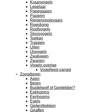
Kraanvogels
Lepelaar
Papegaaien
Pauwen
Reigers/ooievaars
Roerdomp
Roofvogels
Struisvogels
Toekan
Trappen
Uilen
IJsvogels
Zwaluwen
Zwanen
Vogels overige
Vogelleed-vangst
Zoogdieren
Apen
Beren
Buidelwolf of Gordeldier?
Eekhoorns
Eenhoorns
Egels
Geiten/bokken
Giraffen