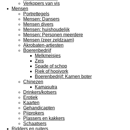
Verkopers van vis
Mensen
Portrettegels
Mensen: Dansers
Mensen divers
Mensen: huishoudelijk
Mensen: Personen meerdere
Mensen (zeer zeldzaam)
Akrobaten-artiesten
Boerenbedrijf
Melkmeisjes
Zeis
Spade of schop
Riek of hooivork
Boerenbedrijf: Karnen boter
Chinezen
Kamasutra
Drinkers/kotsers
Erotiek
Kaarten
Gehandicapten
Pijprokers
Plassers en kakkers
Schaatsers
Ridders en ruiters