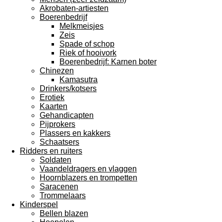
Akrobaten-artiesten
Boerenbedrijf
Melkmeisjes
Zeis
Spade of schop
Riek of hooivork
Boerenbedrijf: Karnen boter
Chinezen
Kamasutra
Drinkers/kotsers
Erotiek
Kaarten
Gehandicapten
Pijprokers
Plassers en kakkers
Schaatsers
Ridders en ruiters
Soldaten
Vaandeldragers en vlaggen
Hoornblazers en trompetten
Saracenen
Trommelaars
Kinderspel
Bellen blazen