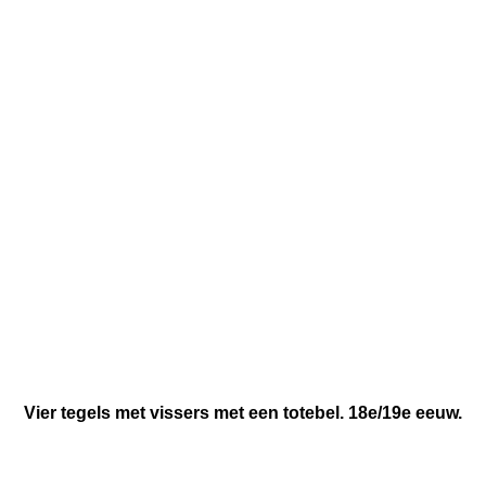
Vier tegels met vissers met een totebel. 18e/19e eeuw.
Vissen met de aalsteker of alger