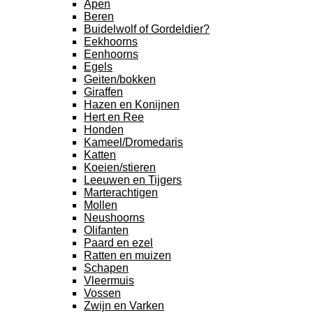
Apen
Beren
Buidelwolf of Gordeldier?
Eekhoorns
Eenhoorns
Egels
Geiten/bokken
Giraffen
Hazen en Konijnen
Hert en Ree
Honden
Kameel/Dromedaris
Katten
Koeien/stieren
Leeuwen en Tijgers
Marterachtigen
Mollen
Neushoorns
Olifanten
Paard en ezel
Ratten en muizen
Schapen
Vleermuis
Vossen
Zwijn en Varken