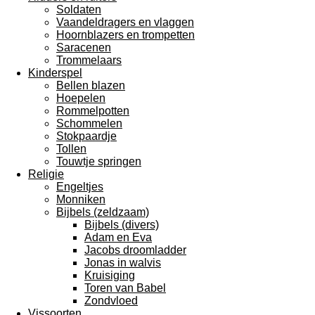
Soldaten
Vaandeldragers en vlaggen
Hoornblazers en trompetten
Saracenen
Trommelaars
Kinderspel
Bellen blazen
Hoepelen
Rommelpotten
Schommelen
Stokpaardje
Tollen
Touwtje springen
Religie
Engeltjes
Monniken
Bijbels (zeldzaam)
Bijbels (divers)
Adam en Eva
Jacobs droomladder
Jonas in walvis
Kruisiging
Toren van Babel
Zondvloed
Vissoorten