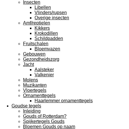
Insecten
Libellen
Vlinders/rupsen
Overige insecten
Amf/reptielen
Kikkers
Krokodillen
Schildpadden
Fruitschalen
Bloemvazen
Gebouwen
Gezondheidszorg
Jacht
Aalsteker
Valkenier
Molens
Muzikanten
Vloertegels
Ornamenttegels
Haarlemmer ornamenttegels
Goudse tegels
Inleiding
Gouds of Rotterdam?
Spijkertegels Gouds
Bloemen Gouds op naam