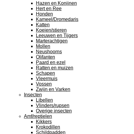
Hazen en Konijnen
Hert en Ree
Honden
Kameel/Dromedaris
Katten
Koeien/stieren
Leeuwen en Tijgers
Marterachtigen
Mollen
Neushoorns
Olifanten
Paard en ezel
Ratten en muizen
Schapen
Vleermuis
Vossen
Zwijn en Varken
Insecten
Libellen
Vlinders/rupsen
Overige insecten
Amf/reptielen
Kikkers
Krokodillen
Schildpadden