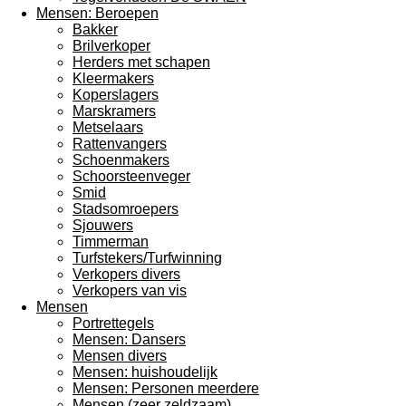
Mensen: Beroepen
Bakker
Brilverkoper
Herders met schapen
Kleermakers
Koperslagers
Marskramers
Metselaars
Rattenvangers
Schoenmakers
Schoorsteenveger
Smid
Stadsomroepers
Sjouwers
Timmerman
Turfstekers/Turfwinning
Verkopers divers
Verkopers van vis
Mensen
Portrettegels
Mensen: Dansers
Mensen divers
Mensen: huishoudelijk
Mensen: Personen meerdere
Mensen (zeer zeldzaam)