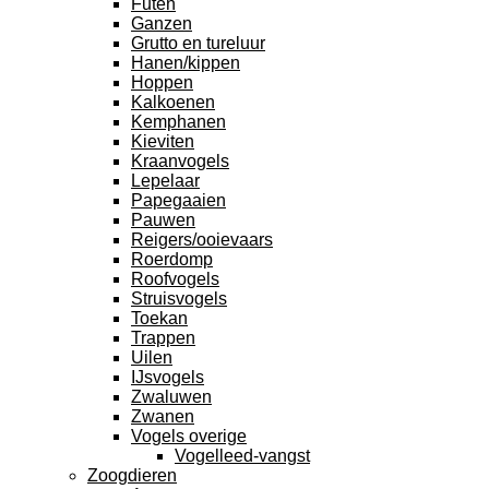
Futen
Ganzen
Grutto en tureluur
Hanen/kippen
Hoppen
Kalkoenen
Kemphanen
Kieviten
Kraanvogels
Lepelaar
Papegaaien
Pauwen
Reigers/ooievaars
Roerdomp
Roofvogels
Struisvogels
Toekan
Trappen
Uilen
IJsvogels
Zwaluwen
Zwanen
Vogels overige
Vogelleed-vangst
Zoogdieren