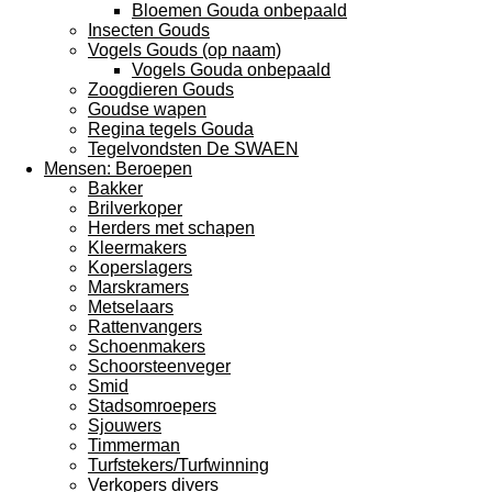
Bloemen Gouda onbepaald
Insecten Gouds
Vogels Gouds (op naam)
Vogels Gouda onbepaald
Zoogdieren Gouds
Goudse wapen
Regina tegels Gouda
Tegelvondsten De SWAEN
Mensen: Beroepen
Bakker
Brilverkoper
Herders met schapen
Kleermakers
Koperslagers
Marskramers
Metselaars
Rattenvangers
Schoenmakers
Schoorsteenveger
Smid
Stadsomroepers
Sjouwers
Timmerman
Turfstekers/Turfwinning
Verkopers divers