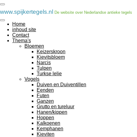
Ga
direct
www.spijkertegels.nl
De website over Nederlandse antieke tegels
naar
de
Home
hoofdinhoud
inhoud site
Contact
Thema's
Bloemen
Keizerskroon
Kievitsbloem
Narcis
Tulpen
Turkse lelie
Vogels
Duiven en Duiventillen
Eenden
Futen
Ganzen
Grutto en tureluur
Hanen/kippen
Hoppen
Kalkoenen
Kemphanen
Kieviten