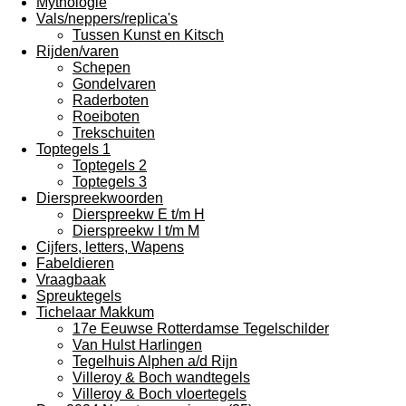
Mythologie
Vals/neppers/replica's
Tussen Kunst en Kitsch
Rijden/varen
Schepen
Gondelvaren
Raderboten
Roeiboten
Trekschuiten
Toptegels 1
Toptegels 2
Toptegels 3
Dierspreekwoorden
Dierspreekw E t/m H
Dierspreekw I t/m M
Cijfers, letters, Wapens
Fabeldieren
Vraagbaak
Spreuktegels
Tichelaar Makkum
17e Eeuwse Rotterdamse Tegelschilder
Van Hulst Harlingen
Tegelhuis Alphen a/d Rijn
Villeroy & Boch wandtegels
Villeroy & Boch vloertegels