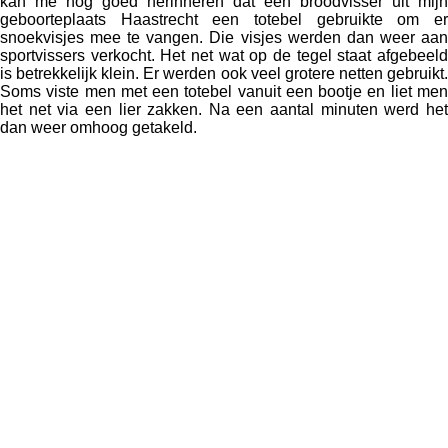
kan me nog goed herinneren dat een broodvisser uit mijn
geboorteplaats Haastrecht een totebel gebruikte om er
snoekvisjes mee te vangen. Die visjes werden dan weer aan
sportvissers verkocht. Het net wat op de tegel staat afgebeeld
is betrekkelijk klein. Er werden ook veel grotere netten gebruikt.
Soms viste men met een totebel vanuit een bootje en liet men
het net via een lier zakken. Na een aantal minuten werd het
dan weer omhoog getakeld.