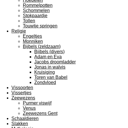
Hoepelen
Rommelpotten
Schommelen
Stokpaardje
Tollen
Touwtje springen
Religie
Engeltjes
Monniken
Bijbels (zeldzaam)
Bijbels (divers)
Adam en Eva
Jacobs droomladder
Jonas in walvis
Kruisiging
Toren van Babel
Zondvloed
Vissoorten
Vissertjes
Zeewezens
Purmer viswijf
Venus
Zeewezens Gent
Schaaldieren
Slakken