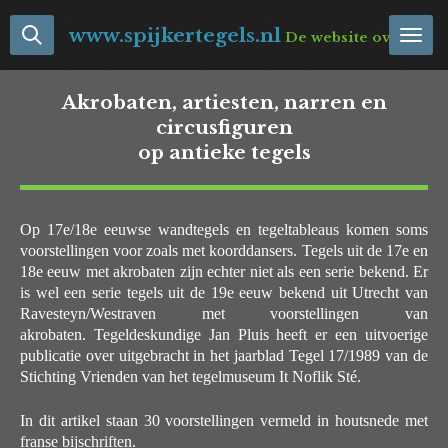
Ga
www.spijkertegels.nl
De website over Neder
direct
naar
de
Akrobaten, artiesten, narren en
hoofdinhoud
circusfiguren
op antieke tegels
Op 17e/18e eeuwse wandtegels en tegeltableaus komen soms
voorstellingen voor zoals met koorddansers. Tegels uit de 17e en
18e eeuw met akrobaten zijn echter niet als een serie bekend. Er
is wel een serie tegels uit de 19e eeuw bekend uit Utrecht van
Ravesteyn/Westraven met voorstellingen van
akrobaten. Tegeldeskundige Jan Pluis heeft er een uitvoerige
publicatie over uitgebracht in het jaarblad Tegel 17/1989 van de
Stichting Vrienden van het tegelmuseum It Noflik Sté.
In dit artikel staan 30 voorstellingen vermeld in houtsnede met
franse bijschriften.