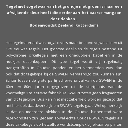
Tegel met vogel waarvan het grondje niet groen is maar een
afwijkende kleur heeft die
eerder aan het paarse mangaan
doet denken .
Bodemvondst Zeeland. Rotterdam?
Het tegelmateriaal was nogal divers maar bestond vrijwel alleen uit
17e eeuwse tegels. Het grootste deel van de tegels bestond uit
polychrome cirkeltegels met een driedubbele kabel en in de
hoekjes ossenkoppen. Dit type tegel wordt vrij regelmatig
aangetroffen in Goudse panden en het vermoeden was dan
ook dat dit tegeltype bij de SWAEN vervaardigd zou kunnen zijn.
Echter tussen de grote partij schervenafval van de SWAEN in de
60er en 80er jaren opgegraven uit de stortplaats van de
voormalige 17e eeuwse fabriek De SWAEN zaten geen fragmenten
van dit tegeltype. Dus kan niet met zekerheid worden gezegd dat
het hier ook daadwerkelijk om SWAEN tegels gaat. Wel opmerkelijk
is dat op meerdere plekken in de Goudse binnenstad waar
tegelvondsten zijn gedaan zowel echte Goudse SWAEN tegels als
deze cirkeltegels op hetzelfde vondstcomplex bij elkaar op plinten