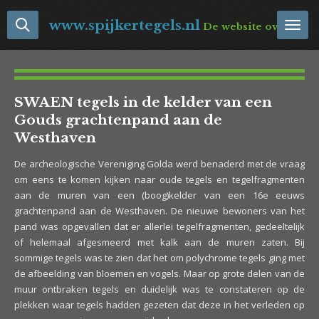
Ga
www.spijkertegels.nl
De website over Neder
direct
naar
de
hoofdinhoud
SWAEN tegels in de kelder van een
Gouds grachtenpand aan de
Westhaven
De archeologische Vereniging Golda werd benaderd met de vraag
om eens te komen kijken naar oude tegels en tegelfragmenten
aan de muren van een (boog)kelder van een 16e eeuws
grachtenpand aan de Westhaven. De nieuwe bewoners van het
pand was opgevallen dat er allerlei tegelfragmenten, gedeeltelijk
of helemaal afgesmeerd met kalk aan de muren zaten. Bij
sommige tegels was te zien dat het om polychrome tegels ging met
de afbeelding van bloemen en vogels. Maar op grote delen van de
muur ontbraken tegels en duidelijk was te constateren op de
plekken waar tegels hadden gezeten dat deze in het verleden op