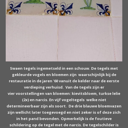
Swaen tegels ingemetseld in een schouw. De tegels met
gekleurde vogels en bloemen
zijn waarschijnlijk bij de
restauratie in de jaren '60 vanuit de kelder naar de eerste
verdieping verhuisd.
Van de tegels zijn er
vier
voorstellingen van bloemen: kievitsbloem, turkse lelie
(2x) en narcis. En vijf vogeltegels welke niet
determineerbaar zijn als soort. De drie blauwe bloemvazen
zijn wellicht later toegevoegd en niet zeker is of deze zich
in het pand bevonden. Opmerkelijk is de foutieve
schildering op de tegel met de narcis. De tegelschilder is