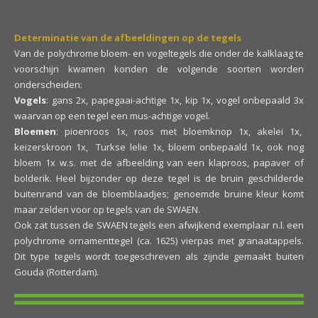
Determinatie van de afbeeldingen op de tegels
Van de polychrome bloem- en vogeltegels die onder de kalklaag te
voorschijn kwamen konden de volgende soorten worden
onderscheiden:
Vogels
: gans 2x, papegaai-achtige 1x, kip 1x, vogel onbepaald 3x
waarvan op een tegel een mus-achtige vogel.
Bloemen
: pioenroos 1x, roos met bloemknop 1x, akelei 1x,
keizerskroon 1x, Turkse lelie 1x, bloem onbepaald 1x, ook nog
bloem 1x w.s. met de afbeelding van een klaproos, papaver of
bolderik. Heel bijzonder op deze tegel is de bruin geschilderde
buitenrand van de bloemblaadjes; genoemde bruine kleur komt
maar zelden voor op tegels van de SWAEN.
Ook zat tussen de SWAEN tegels een afwijkend exemplaar n.l. een
polychrome ornamenttegel (ca. 1625) vierpas met granaatappels.
Dit type tegels wordt toegeschreven als zijnde gemaakt buiten
Gouda (Rotterdam).