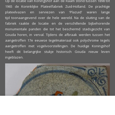
Op de locatie van Koningshof aan de Raam stond tussen 1898 tot
1965 de Koninklijke Plateelfabriek Zuid-Holland. De prachtige
plateelvazen en serviezen van 'Plazuid' waren lange
tijd toonaangevend over de hele wereld. Na de sluiting van de
fabriek raakte de locatie en de verschillende bijbehorende
monumentale panden die tot het beschermd stadsgezicht van
Gouda horen, in verval. Tijdens de afbraak werden tussen het
aangetroffen 17e eeuwse tegelmateriaal ook polychrome tegels
aangetroffen met vogelvoorstellingen. De huidige Koningshof
heeft dit belangrijke stukje historisch Gouda nieuw leven
ingeblazen.