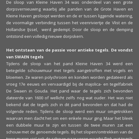
De sloop van Kleine Haven 34 was onderdeel van een grote
dorpsvernieuwing waarbij alle panden van de Grote Haven en
Kleine Haven gesloopt werden en de er tussen liggende watering,
de voormalige verbinding tussen het veenriviertje de Vlist en de
Hollandse IJssel, werd gedempt. Door de sloop en de demping
ontstond een volledig nieuwe dorpskern.
Het ontstaan van de passie voor antieke tegels. De vondst
van SWAEN tegels
Tijdens de sloop van het pand Kleine Haven 34 werd een
betegelde schouwmuur met tegels aangetroffen met vogels en
bloemen. Ze waren polychroom en konden worden gedateerd als
vroeg 17e eeuws en vervaardigd bij de majolica- en tegelfabriek
De Swaen in Gouda. Het pand waar de tegels zich bevonden
dateerde van 1600 of wellicht zelfs nog wat ouder. Het was niet
bekend dat de tegels zich in dit pand bevonden en dat had de
volgende reden. Tijdens de sloop werd een muur omgetrokken
waarvan men dacht het om een enkele muur ging. Maar het bleek
een dubbele muur te zijn en tussen de twee muren zat een
schouw met de genoemde tegels. Bij het slopen/omtrekken van de
twee muren viel ook de schouw naar voren waarbij flink wat tegels