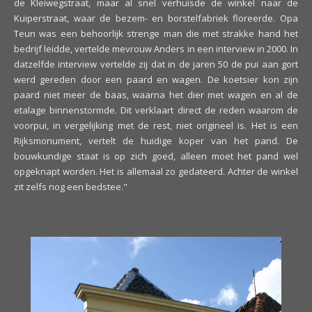
de Kleiwegstraat, maar al snel verhuisde de winkel naar de
Kuiperstraat, waar de bezem- en borstelfabriek floreerde. Opa
Teun was een behoorlijk strenge man die met strakke hand het
bedrijf leidde, vertelde mevrouw Anders in een interview in 2000. In
datzelfde interview vertelde zij dat in de jaren 50 de pui aan gort
werd gereden door een paard en wagen. De koetsier kon zijn
paard niet meer de baas, waarna het dier met wagen en al de
etalage binnenstormde. Dit verklaart direct de reden waarom de
voorpui, in vergelijking met de rest, niet origineel is. Het is een
Rijksmonument, vertelt de huidige koper van het pand. De
bouwkundige staat is op zich goed, alleen moet het pand wel
opgeknapt worden. Het is allemaal zo gedateerd. Achter de winkel
zit zelfs nog een bedstee."