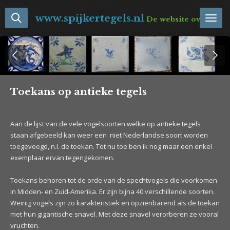
Ga
www.spijkertegels.nl
De website over Neder
direct
naar
de
hoofdinhoud
Toekans op antieke tegels
Aan de lijst van de vele vogelsoorten welke op antieke tegels
staan afgebeeld kan weer een niet Nederlandse soort worden
toegevoegd, n.l. de toekan. Tot nu toe ben ik nog maar een enkel
exemplaar ervan tegengekomen.
Toekans behoren tot de orde van de spechtvogels die voorkomen
in Midden- en Zuid-Amerika. Er zijn bijna 40 verschillende soorten.
Weinig vogels zijn zo karakteristiek en opzienbarend als de toekan
met hun gigantische snavel. Met deze snavel verorberen ze vooral
vruchten.