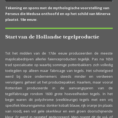
Tekening en spons met de mythologische voorstelling van
Perseus die Medusa onthoofd en op het schild van Minerva
plaatst. 18e eeuw.
Start van de Hollandse tegelproductie
Tot het midden van de 17de eeuw produceerden de meeste
majolicabedrijven allerlei faïenceproducten tegelijk. Pas na 1650
trad specialisatie op waarbij sommige pottenbakkers zich volledig
toelegden op alleen maar fabricage van tegels. Het schotelgoed
werd bij deze ondernemers steeds minder en verdween
vervolgens geheel uit het productiepakket. Haarlem, maar vooral
Rotterdam produceerde in de aanvangsjaren van de
tegelfabricage rondom 1600 grote hoeveelheden tegels. In het
begin waren dit polychrome (veelkleurige) tegels met een vrij
specifiek kleurengamma: donker kobalt blauw, rijk oranje (in plaats
van rood), een vol gele okerkleur en een groen doorschijnende
kleur, Er werd in negatief gedecoreerd. Men noemt dit de vul- of