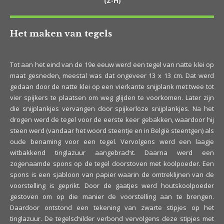
(Z-H)
Het maken van tegels
Tot aan het eind van de 19e eeuw werd een tegel van natte klei op
maat gesneden, meestal was dat ongeveer 13 x 13 cm. Dat werd
gedaan door de natte klei op een vierkante snijplank met twee tot
vier spijkers te plaatsen om weg glijden te voorkomen. Later zijn
die snijplankjes vervangen door spijkerloze snijplankjes. Na het
drogen werd de tegel voor de eerste keer gebakken, waardoor hij
steen werd (vandaar het woord steentje en in België steentgen) als
oude benaming voor een tegel. Vervolgens werd een laagje
witbakkend tinglazuur aangebracht. Daarna werd een
zogenaamde spons op de tegel doorstoven met koolpoeder. Een
spons is een sjabloon van papier waarin de omtreklijnen van de
voorstelling is geprikt. Door de gaatjes werd houtskoolpoeder
gestoven om op die manier de voorstelling aan te brengen.
Daardoor ontstond een tekening van zwarte stipjes op het
tinglazuur. De tegelschilder verbond vervolgens deze stipjes met