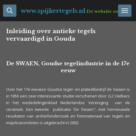
Ga
www.spijkertegels.nl
De website over Neder
direct
naar
de
Inleiding over antieke tegels
hoofdinhoud
vervaardigd in Gouda
De SWAEN, Goudse tegelindustrie in de 17e
eeuw
Over het 17e eeuwse Goudse tegel- en plateelbedrijf de Swaen is
in 1956 een zeer interessante studie verschenen door G.C Helbers
in het mededelingenblad Nederlandse Vereniging van de
ceramiek. Een tweede publicatie 'De Swaen", met hernieuwde
resultaten van archiefonderzoek en fotomateriaal van tegels en
majolicavondsten is uitgebracht in 2002.