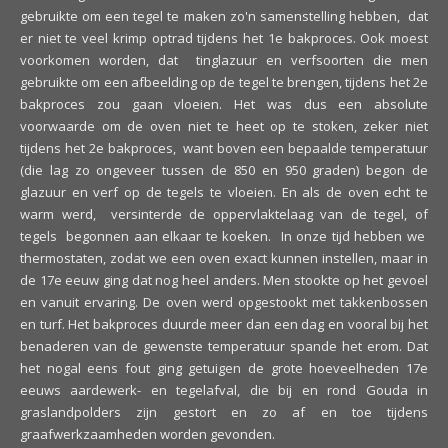
gebruikte om een tegel te maken zo'n samenstelling hebben, dat
er niet te veel krimp optrad tijdens het 1e bakproces. Ook moest
voorkomen worden, dat tinglazuur en verfsoorten die men
gebruikte om een afbeelding op de tegel te brengen, tijdens het 2e
bakproces zou gaan vloeien. Het was dus een absolute
voorwaarde om de oven niet te heet op te stoken, zeker niet
tijdens het 2e bakproces, want boven een bepaalde temperatuur
(die lag zo ongeveer tussen de 850 en 950 graden) begon de
glazuur en verf op de tegels te vloeien. En als de oven echt te
warm werd, versinterde de oppervlaktelaag van de tegel, of
tegels begonnen aan elkaar te koeken. In onze tijd hebben we
thermostaten, zodat we een oven exact kunnen instellen, maar in
de 17e eeuw ging dat nog heel anders. Men stookte op het gevoel
en vanuit ervaring. De oven werd opgestookt met takkenbossen
en turf. Het bakproces duurde meer dan een dag en vooral bij het
benaderen van de gewenste temperatuur spande het erom. Dat
het nogal eens fout ging getuigen de grote hoeveelheden 17e
eeuws aardewerk- en tegelafval, die bij en rond Gouda in
graslandpolders zijn gestort en zo af en toe tijdens
graafwerkzaamheden worden gevonden.