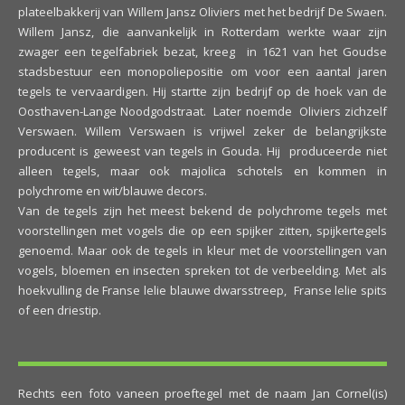
plateelbakkerij van Willem Jansz Oliviers met het bedrijf De Swaen.
Willem Jansz, die aanvankelijk in Rotterdam werkte waar zijn
zwager een tegelfabriek bezat, kreeg in 1621 van het Goudse
stadsbestuur een monopoliepositie om voor een aantal jaren
tegels te vervaardigen. Hij startte zijn bedrijf op de hoek van de
Oosthaven-Lange Noodgodstraat. Later noemde Oliviers zichzelf
Verswaen. Willem Verswaen is vrijwel zeker de belangrijkste
producent is geweest van tegels in Gouda. Hij produceerde niet
alleen tegels, maar ook majolica schotels en kommen in
polychrome en wit/blauwe decors.
Van de tegels zijn het meest bekend de polychrome tegels met
voorstellingen met vogels die op een spijker zitten, spijkertegels
genoemd. Maar ook de tegels in kleur met de voorstellingen van
vogels, bloemen en insecten spreken tot de verbeelding. Met als
hoekvulling de Franse lelie blauwe dwarsstreep, Franse lelie spits
of een driestip.
Rechts een foto vaneen proeftegel met de naam Jan Cornel(is)