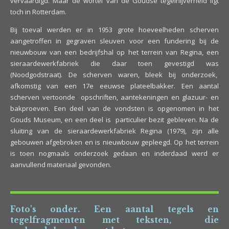
vervaardigd. Maar de wortel van de Goudse tegelnijverheid ligt
toch in Rotterdam.
Bij toeval werden er in 1953 grote hoeveelheden scherven
aangetroffen in gegraven sleuven voor een fundering bij de
nieuwbouw van een bedrijfshal op het terrein van Regina, een
sieraardewerkfabriek die daar toen gevestigd was
(Noodgodstraat). De scherven waren, bleek bij onderzoek,
afkomstig van een 17e eeuwse plateelbakker. Een aantal
scherven vertoonde opschriften, aantekeningen en glazuur- en
bakproeven. Een deel van de vondsten is opgenomen in het
Gouds Museum, en een deel is particulier bezit gebleven. Na de
sluiting van de sieraardewerkfabriek Regina (1979), zijn alle
gebouwen afgebroken en is nieuwbouw gepleegd. Op het terrein
is toen nogmaals onderzoek gedaan en inderdaad werd er
aanvullend materiaal gevonden.
Foto's onder. Een aantal tegels en
tegelfragmenten met teksten, die