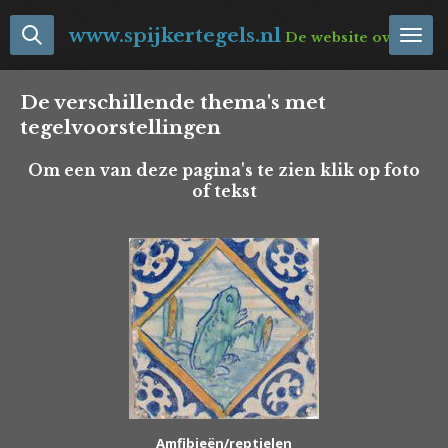
Ga
www.spijkertegels.nl
De website over Neder
direct
naar
de
De verschillende thema's met
hoofdinhoud
tegelvoorstellingen
Om een van deze pagina's te zien klik op foto
of tekst
Amfibieën/reptielen