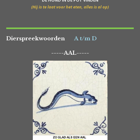
DE HOND IN DE POT VINDEN
(Hij is te laat voor het eten, alles is al op)
Dierspreekwoorden
A t/m D
-----AAL-----