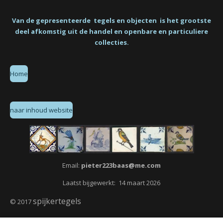
Van de gepresenteerde tegels en objecten is het grootste
deel afkomstig uit de handel en openbare en particuliere
collecties.
Home
naar inhoud website
Email:
pieter223baas@me.com
Laatst bijgewerkt: 14 maart 2026
spijkertegels
© 2017