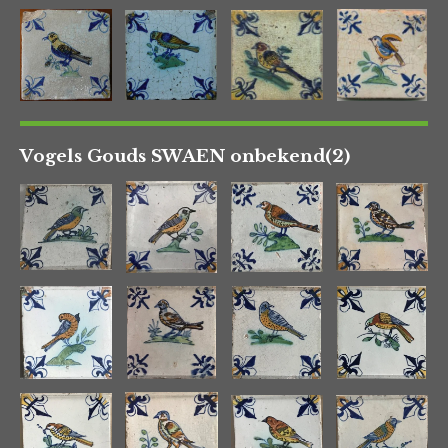
Vogels Gouds SWAEN onbekend(2)